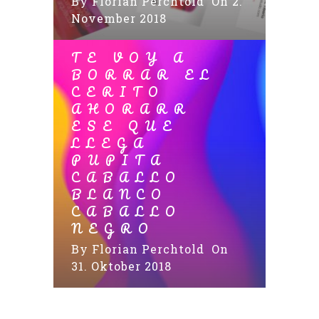
By
Florian Perchtold
On 2.
November 2018
TE VOY A
BORRAR EL
CERITO
AHORARR
ESE QUE
LLEGA
PUPITA
CABALLO
BLANCO
CABALLO
NEGRO
By
Florian Perchtold
On
31. Oktober 2018