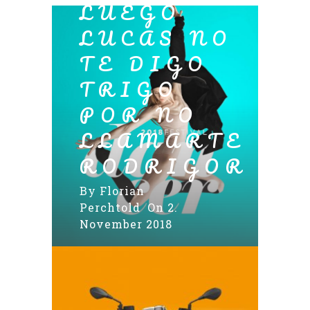
LUEGO
LUCAS NO
TE DIGO
TRIGO
POR NO
LLAMARTE
RODRIGOR
By
Florian
Perchtold
On 2.
November 2018