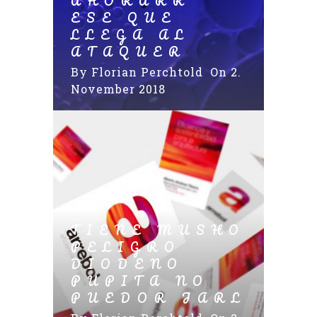
AHORARR
ESE QUE
LLEGA AL
ATAQUER
By
Florian Perchtold
On 2.
November 2018
TIENE MUSHO
PELIGRO
DIODENO
PUPITA NO
PUEDOR JARL