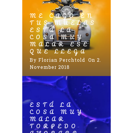
ME CAGO EN
TUS MUELAS
ESTÁ LA
COSA MUY
MALAR ESE
QUE LLEGA
By
Florian Perchtold
On 2.
November 2018
ESTÁ LA
COSA MUY
MALAR
TORPEDO