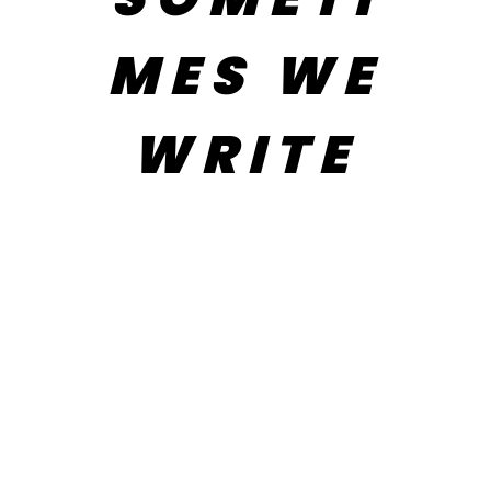
MES WE
WRITE
APETECAN
HASTA